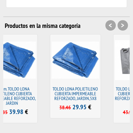
<
>
Productos en la misma categoría
TOLDO LONA POLIETILENO
TOLDO LONA POLIETILENO
CUBIERTA IMPERMEABLE
CUBIERTA IMPERMEABLE
,
REFORZADO, JARDIN,5X8
REFORZADO 180 grs., de 4x5
mtrs.
29.95
€
38.46
27.98
€
43.96