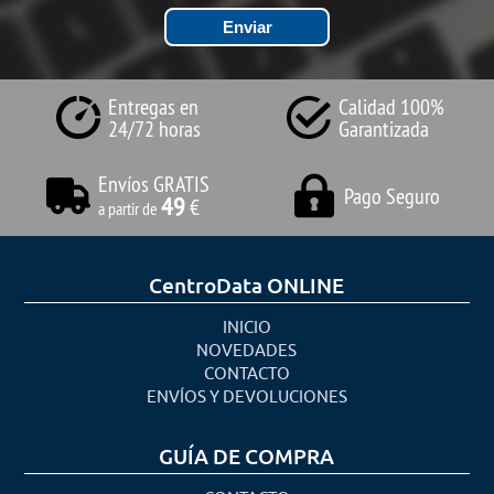
Entregas en
Calidad 100%
24/72 horas
Garantizada
Envíos GRATIS
Pago Seguro
49
€
a partir de
CentroData ONLINE
INICIO
NOVEDADES
CONTACTO
ENVÍOS Y DEVOLUCIONES
GUÍA DE COMPRA