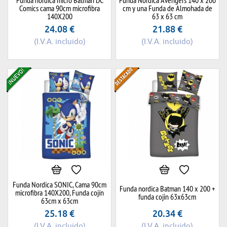
Comics cama 90cm microfibra
cm y una Funda de Almohada de
140X200
63 x 63 cm
24.08
€
21.88
€
(I.V.A. incluido)
(I.V.A. incluido)
Funda Nordica SONIC, Cama 90cm
Funda nordica Batman 140 x 200 +
microfibra 140X200, Funda cojín
funda cojin 63x63cm
63cm x 63cm
25.18
€
20.34
€
(I.V.A. incluido)
(I.V.A. incluido)