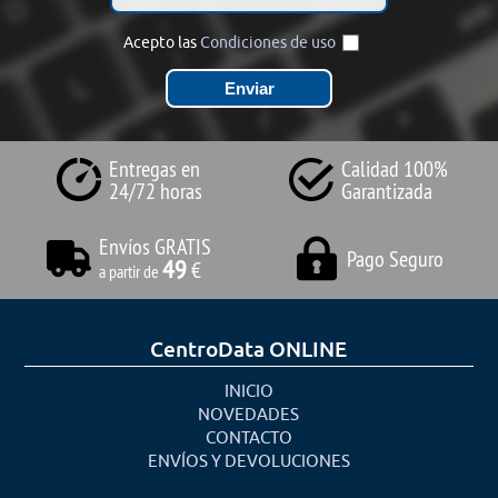
Acepto las
Condiciones de uso
Entregas en
Calidad 100%
24/72 horas
Garantizada
Envíos GRATIS
Pago Seguro
49
€
a partir de
CentroData ONLINE
INICIO
NOVEDADES
CONTACTO
ENVÍOS Y DEVOLUCIONES