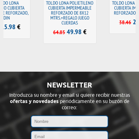
TOLDO LONA POLIETILENO
TOLDO LONA POLIETILENO
CUBIERTA IMPERMEABLE
CUBIERTA IMPERMEABLE
REFORZADO DE 8X12
REFORZADO, JARDIN,5X8
MTRS.+REGALO JUEGO
29.95
€
38.46
CUERDAS
49.98
€
64.85
NEWSLETTER
Introduzca su nombre y email si quiere recibir nuestras
ofertas y novedades
periódicamente en su buzón de
correo: