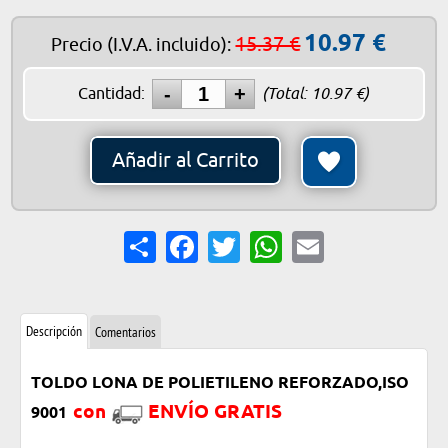
10.97
€
15.37 €
Precio
(I.V.A. incluido)
:
Cantidad:
(Total:
10.97
€)
Añadir al Carrito
Share
Facebook
Twitter
WhatsApp
Email
Descripción
Comentarios
TOLDO LONA DE POLIETILENO REFORZADO,ISO
con
ENVÍO GRATIS
9001