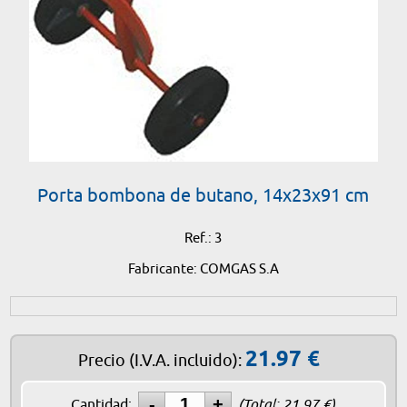
Porta bombona de butano, 14x23x91 cm
Ref.: 3
Fabricante: COMGAS S.A
21.97
€
Precio
(I.V.A. incluido)
:
Cantidad:
(Total:
21.97
€)