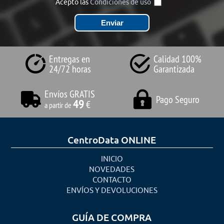
Acepto las
Condiciones de uso
Entregas en
Calidad 100%
24/72 horas
Garantizada
Envíos GRATIS
Pago Seguro
49
€
a partir de
CentroData ONLINE
INICIO
NOVEDADES
CONTACTO
ENVÍOS Y DEVOLUCIONES
GUÍA DE COMPRA