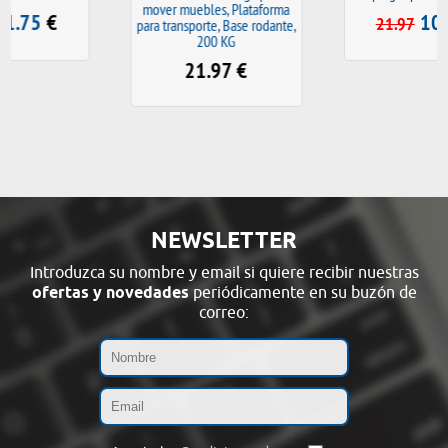
mover muebles, Plataforma
10.98
€
21.97
para transporte, Base rodante,
200 KG
21.97
€
NEWSLETTER
Introduzca su nombre y email si quiere recibir nuestras
ofertas y novedades
periódicamente en su buzón de
correo: