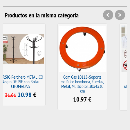
<
>
Productos en la misma categoría
LICO
Com Gas 10118-Soporte
Pest Reject repelente
as
metálico bombona, Ruedas,
,Control de plagas
Metal, Multicolor, 30x4x30
ultrasónicos de insectos y
cm
plagas para interiores
10.97
€
10.98
€
21.97