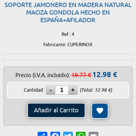
SOPORTE JAMONERO EN MADERA NATURAL
MACIZA GONDOLA HECHO EN
ESPAÑA+AFILADOR
Ref.: 4
Fabricante: CUPERINOX
12.98
€
19.77
€
Precio
(I.V.A. incluido)
:
Cantidad:
(Total:
12.98
€)
Añadir al Carrito
Share
Facebook
Twitter
WhatsApp
Email