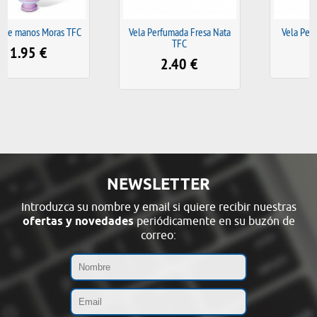
C
Vela Perfumada Fresa Nata
Vela Perfumada Mora TFC
TFC
2.40
€
2.40
€
NEWSLETTER
Introduzca su nombre y email si quiere recibir nuestras
ofertas y novedades
periódicamente en su buzón de
correo: