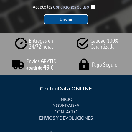
Acepto las
Condiciones de uso
Entregas en
Calidad 100%
24/72 horas
Garantizada
Envíos GRATIS
Pago Seguro
49
€
a partir de
CentroData ONLINE
INICIO
NOVEDADES
CONTACTO
ENVÍOS Y DEVOLUCIONES