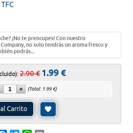
 TFC
adir al Carrito
oche? ¡No te preocupes! Con nuestro
 Company, no solo tendrás un aroma fresco y
mbién podrás...
1.99
€
2.90
€
ncluido)
:
(Total:
1.99
€)
al Carrito
are
Facebook
Twitter
WhatsApp
Email