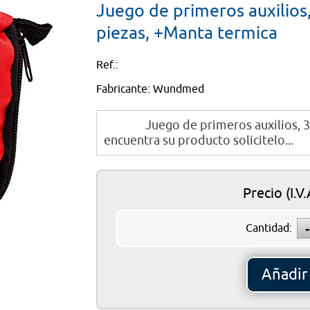
Juego de primeros auxilios, 
Añ
piezas, +Manta termica
Ref.:
Fabricante: Wundmed
Juego de primeros auxilios, 38 pi
encuentra su producto solicitelo...
Precio
(I.V
Cantidad:
Añadir 