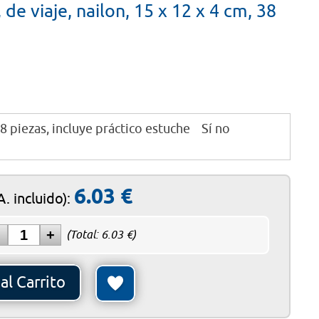
de viaje, nailon, 15 x 12 x 4 cm, 38
adir al Carrito
ezas, incluye práctico estuche Sí no
6.03
€
.A. incluido)
:
(Total:
6.03
€)
al Carrito